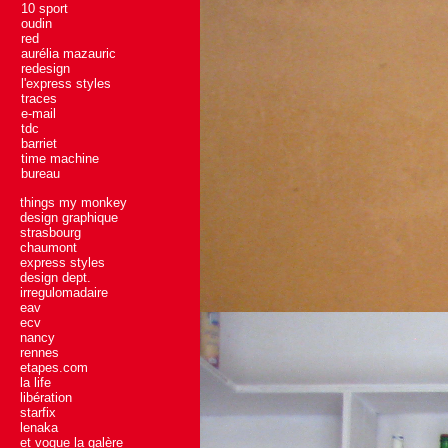
10 sport
oudin
red
aurélia mazauric
redesign
l'express styles
traces
e-mail
tdc
barriet
time machine
bureau
things my monkey
design graphique
strasbourg
chaumont
express styles
design dept.
irregulomadaire
eav
ecv
nancy
rennes
etapes.com
la life
libération
starfix
lenaka
et vogue la galère