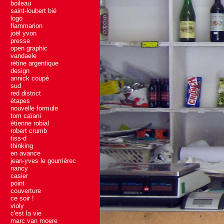
boileau
saint-loubert bié
logo
flammarion
joël yvon
presse
open graphic
vandaele
rétine argentique
design
annick coupé
sud
red district
étapes
nouvelle formule
tom caïani
étienne robial
robert crumb
tiss-d
thinking
en avance
jean-yves le gourriérec
nancy
casier
point
couverture
ce soir !
violy
c'est la vie
marc van moere