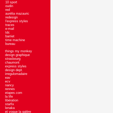
10 sport
oudin
red
aurélia mazauric
redesign
l'express styles
traces
e-mail
tdc
barriet
time machine
bureau
things my monkey
design graphique
strasbourg
chaumont
express styles
design dept.
irregulomadaire
eav
ecv
nancy
rennes
etapes.com
la life
libération
starfix
lenaka
et vogue la galère