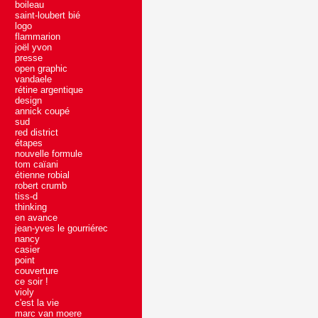
boileau
saint-loubert bié
logo
flammarion
joël yvon
presse
open graphic
vandaele
rétine argentique
design
annick coupé
sud
red district
étapes
nouvelle formule
tom caïani
étienne robial
robert crumb
tiss-d
thinking
en avance
jean-yves le gourriérec
nancy
casier
point
couverture
ce soir !
violy
c'est la vie
marc van moere