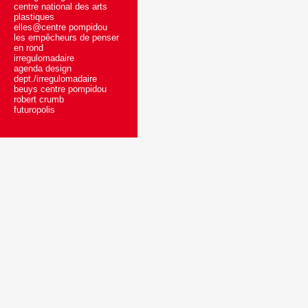
centre national des arts
plastiques
elles@centre pompidou
les empêcheurs de penser
en rond
irregulomadaire
agenda design
dept./irregulomadaire
beuys centre pompidou
robert crumb
futuropolis