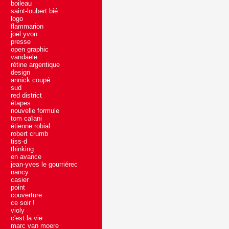
boileau
saint-loubert bié
logo
flammarion
joël yvon
presse
open graphic
vandaele
rétine argentique
design
annick coupé
sud
red district
étapes
nouvelle formule
tom caïani
étienne robial
robert crumb
tiss-d
thinking
en avance
jean-yves le gourriérec
nancy
casier
point
couverture
ce soir !
violy
c'est la vie
marc van moere