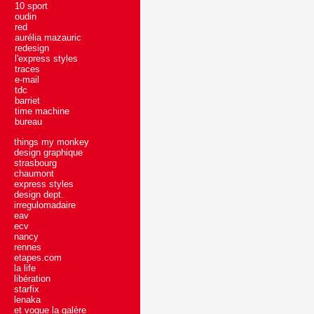
10 sport
oudin
red
aurélia mazauric
redesign
l'express styles
traces
e-mail
tdc
barriet
time machine
bureau
things my monkey
design graphique
strasbourg
chaumont
express styles
design dept.
irregulomadaire
eav
ecv
nancy
rennes
etapes.com
la life
libération
starfix
lenaka
et vogue la galère