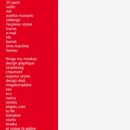
10 sport
oudin
red
aurélia mazauric
redesign
l'express styles
traces
e-mail
tdc
barriet
time machine
bureau
things my monkey
design graphique
strasbourg
chaumont
express styles
design dept.
irregulomadaire
eav
ecv
nancy
rennes
etapes.com
la life
libération
starfix
lenaka
et vogue la galère