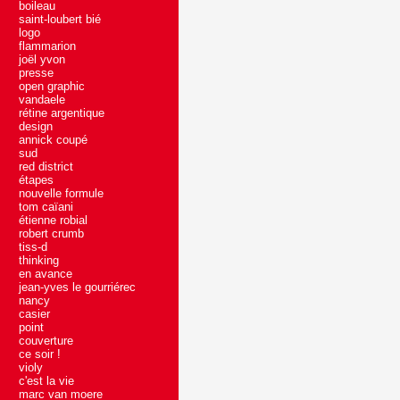
boileau
saint-loubert bié
logo
flammarion
joël yvon
presse
open graphic
vandaele
rétine argentique
design
annick coupé
sud
red district
étapes
nouvelle formule
tom caïani
étienne robial
robert crumb
tiss-d
thinking
en avance
jean-yves le gourriérec
nancy
casier
point
couverture
ce soir !
violy
c'est la vie
marc van moere