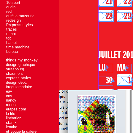
10 sport
oudin
red
aurélia mazauric
redesign
l'express styles
traces
e-mail
tdc
barriet
time machine
bureau
things my monkey
design graphique
strasbourg
chaumont
express styles
design dept.
irregulomadaire
eav
ecv
nancy
rennes
etapes.com
la life
libération
starfix
lenaka
et vogue la galère