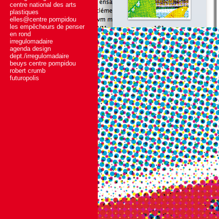
centre national des arts
plastiques
elles@centre pompidou
les empêcheurs de penser
en rond
irregulomadaire
agenda design
dept./irregulomadaire
beuys centre pompidou
robert crumb
futuropolis