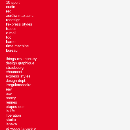
10 sport
oudin
red
aurélia mazauric
redesign
l'express styles
traces
e-mail
tdc
barriet
time machine
bureau
things my monkey
design graphique
strasbourg
chaumont
express styles
design dept.
irregulomadaire
eav
ecv
nancy
rennes
etapes.com
la life
libération
starfix
lenaka
et vogue la galère