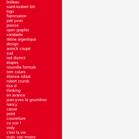
boileau
saint-loubert bié
logo
flammarion
joël yvon
presse
open graphic
vandaele
rétine argentique
design
annick coupé
sud
red district
étapes
nouvelle formule
tom caïani
étienne robial
robert crumb
tiss-d
thinking
en avance
jean-yves le gourriérec
nancy
casier
point
couverture
ce soir !
violy
c'est la vie
marc van moere