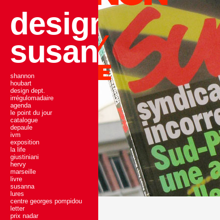
design dept.
susanna shan
shannon
houbart
design dept.
irrégulomadaire
agenda
le point du jour
catalogue
depaule
ivm
exposition
la life
giustiniani
hervy
marseille
livre
susanna
lures
centre georges pompidou
letter
prix nadar