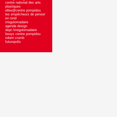
centre national des arts
plastiques
elles@centre pompidou
les empêcheurs de penser
en rond
irregulomadaire
agenda design
dept./irregulomadaire
beuys centre pompidou
robert crumb
futuropolis